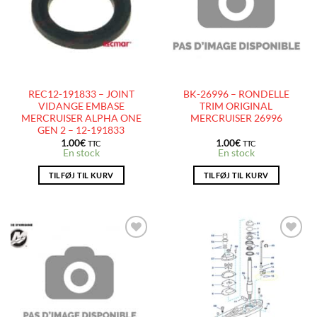
LISTE
LISTE
D’ENVIES
D’ENVIES
REC12-191833 – JOINT
BK-26996 – RONDELLE
VIDANGE EMBASE
TRIM ORIGINAL
MERCRUISER ALPHA ONE
MERCRUISER 26996
GEN 2 – 12-191833
1.00
€
1.00
€
TTC
TTC
En stock
En stock
TILFØJ TIL KURV
TILFØJ TIL KURV
AJOUTER
AJOUTER
À LA
À LA
LISTE
LISTE
D’ENVIES
D’ENVIES