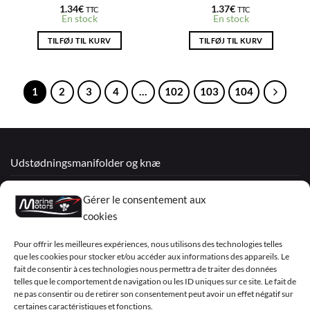
1.34
€
1.37
€
TTC
TTC
En stock
En stock
TILFØJ TIL KURV
TILFØJ TIL KURV
1
2
3
4
…
102
103
104
Udstødningsmanifolder og knæ
Renoverede motorer
Gérer le consentement aux
Mercruiser
cookies
VOLVO PENTA / OMC
Pour offrir les meilleures expériences, nous utilisons des technologies telles
que les cookies pour stocker et/ou accéder aux informations des appareils. Le
fait de consentir à ces technologies nous permettra de traiter des données
telles que le comportement de navigation ou les ID uniques sur ce site. Le fait de
My Account
ne pas consentir ou de retirer son consentement peut avoir un effet négatif sur
certaines caractéristiques et fonctions.