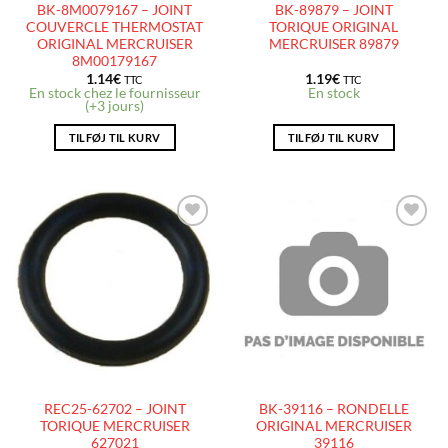
BK-8M0079167 – JOINT
BK-89879 – JOINT
COUVERCLE THERMOSTAT
TORIQUE ORIGINAL
ORIGINAL MERCRUISER
MERCRUISER 89879
8M00179167
1.14
€
1.19
€
TTC
TTC
En stock chez le fournisseur
En stock
(+3 jours)
TILFØJ TIL KURV
TILFØJ TIL KURV
AJOUTER
AJOUTER
À LA
À LA
LISTE
LISTE
D’ENVIES
D’ENVIES
REC25-62702 – JOINT
BK-39116 – RONDELLE
TORIQUE MERCRUISER
ORIGINAL MERCRUISER
627021
39116