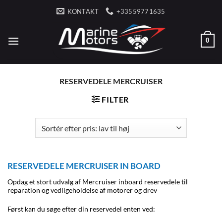
Fortsæt
KONTAKT
+33559771635
til
indhold
0
RESERVEDELE MERCRUISER
FILTER
RESERVEDELE MERCRUISER IN BOARD
Opdag et stort udvalg af Mercruiser inboard reservedele til
reparation og vedligeholdelse af motorer og drev
Først kan du søge efter din reservedel enten ved: