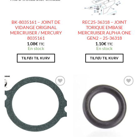
BK-8035161 – JOINT DE
REC25-36318 – JOINT
VIDANGE ORIGINAL
TORIQUE EMBASE
MERCRUISER / MERCURY
MERCRUISER ALPHA ONE
8035161
GEN2 – 25-36318
1.08
€
1.10
€
TTC
TTC
En stock
En stock
TILFØJ TIL KURV
TILFØJ TIL KURV
AJOUTER
AJOUTER
À LA
À LA
LISTE
LISTE
D’ENVIES
D’ENVIES