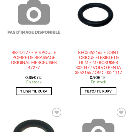
AJOUTER
AJOUTER
À LA
À LA
LISTE
LISTE
D’ENVIES
D’ENVIES
BK-47277 – VIS POULIE
REC3852165 – JOINT
POMPE DE BRASSAGE
TORIQUE FLEXIBLE DE
ORIGINAL MERCRUISER
TRIM – MERCRUISER
47277
802047 / VOLVO PENTA
3852165 / OMC 0321117
0.85
€
0.90
€
TTC
TTC
En stock
En stock
TILFØJ TIL KURV
TILFØJ TIL KURV
AJOUTER
AJOUTER
À LA
À LA