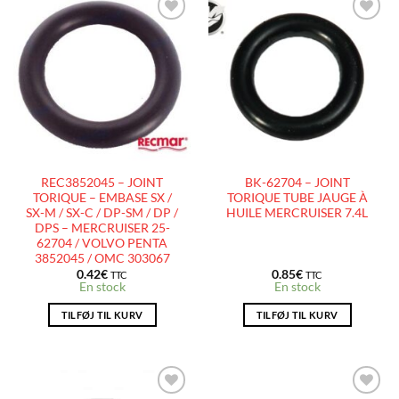
AJOUTER
AJOUTER
À LA
À LA
LISTE
LISTE
D’ENVIES
D’ENVIES
REC3852045 – JOINT
BK-62704 – JOINT
TORIQUE – EMBASE SX /
TORIQUE TUBE JAUGE À
SX-M / SX-C / DP-SM / DP /
HUILE MERCRUISER 7.4L
DPS – MERCRUISER 25-
62704 / VOLVO PENTA
3852045 / OMC 303067
0.42
€
0.85
€
TTC
TTC
En stock
En stock
TILFØJ TIL KURV
TILFØJ TIL KURV