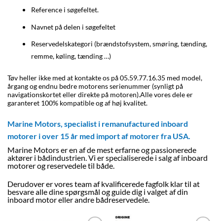
Reference i søgefeltet.
Navnet på delen i søgefeltet
Reservedelskategori (brændstofsystem, smøring, tænding,
remme, køling, tænding …)
Tøv heller ikke med at kontakte os på 05.59.77.16.35 med model,
årgang og endnu bedre motorens serienummer (synligt på
navigationskortet eller direkte på motoren).
Alle vores dele
er
garanteret 100% kompatible og af høj kvalitet.
Marine Motors, specialist i remanufactured inboard
motorer i over 15 år med import af motorer fra USA
.
Marine Motors er en af de mest erfarne og passionerede
aktører i bådindustrien. Vi er specialiserede i salg af inboard
motorer og reservedele til både.
Derudover er vores team af kvalificerede fagfolk klar til at
besvare alle dine spørgsmål og guide dig i valget af din
inboard motor eller andre bådreservedele.