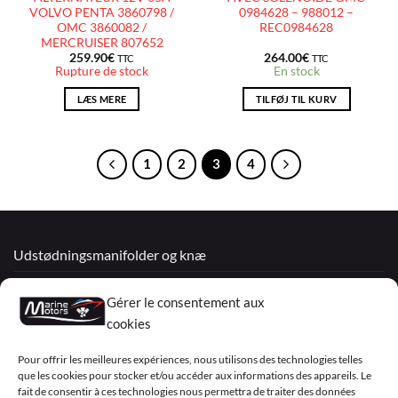
VOLVO PENTA 3860798 /
0984628 – 988012 –
OMC 3860082 /
REC0984628
MERCRUISER 807652
259.90
€
264.00
€
TTC
TTC
Rupture de stock
En stock
LÆS MERE
TILFØJ TIL KURV
1
2
3
4
Udstødningsmanifolder og knæ
Renoverede motorer
Gérer le consentement aux
Mercruiser
cookies
VOLVO PENTA / OMC
Pour offrir les meilleures expériences, nous utilisons des technologies telles
que les cookies pour stocker et/ou accéder aux informations des appareils. Le
fait de consentir à ces technologies nous permettra de traiter des données