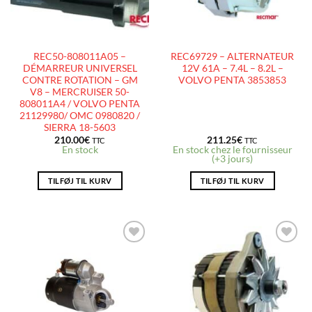
REC50-808011A05 –
REC69729 – ALTERNATEUR
DÉMARREUR UNIVERSEL
12V 61A – 7.4L – 8.2L –
CONTRE ROTATION – GM
VOLVO PENTA 3853853
V8 – MERCRUISER 50-
808011A4 / VOLVO PENTA
21129980/ OMC 0980820 /
SIERRA 18-5603
210.00
€
211.25
€
TTC
TTC
En stock
En stock chez le fournisseur
(+3 jours)
TILFØJ TIL KURV
TILFØJ TIL KURV
AJOUTER
AJOUTER
À LA
À LA
LISTE
LISTE
D’ENVIES
D’ENVIES