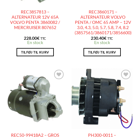
REC3857813 –
REC3860171 –
ALTERNATEUR 12V 65A
ALTERNATEUR VOLVO
VOLVO PENTA 3860082 /
PENTA / OMC 65 AMP – 12V
MERCRUISER 807652
3.0, 4.3, 5.0, 5.7, 5.8, 7.4, 8.2
(3857561/3860171/3856600)
228.00
€
230.40
€
TTC
TTC
En stock
En stock
TILFØJ TIL KURV
TILFØJ TIL KURV
AJOUTER
AJOUTER
À LA
À LA
LISTE
LISTE
D’ENVIES
D’ENVIES
REC50-99418A2 – GROS
PH300-0011 –