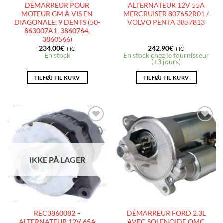
DÉMARREUR POUR
ALTERNATEUR 12V 55A
MOTEUR GM À VIS EN
MERCRUISER 807652R01 /
DIAGONALE, 9 DENTS (50-
VOLVO PENTA 3857813
863007A1, 3860764,
3860566)
234.00
€
242.90
€
TTC
TTC
En stock
En stock chez le fournisseur
(+3 jours)
TILFØJ TIL KURV
TILFØJ TIL KURV
AJOUTER
AJOUTER
À LA
À LA
LISTE
LISTE
D’ENVIES
D’ENVIES
IKKE PÅ LAGER
REC3860082 –
DÉMARREUR FORD 2.3L
ALTERNATEUR 12V 65A
AVEC SOLENOIDE OMC