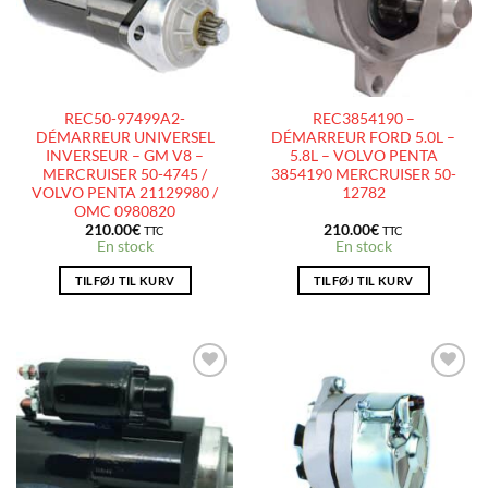
REC50-97499A2-
REC3854190 –
DÉMARREUR UNIVERSEL
DÉMARREUR FORD 5.0L –
INVERSEUR – GM V8 –
5.8L – VOLVO PENTA
MERCRUISER 50-4745 /
3854190 MERCRUISER 50-
VOLVO PENTA 21129980 /
12782
OMC 0980820
210.00
€
210.00
€
TTC
TTC
En stock
En stock
TILFØJ TIL KURV
TILFØJ TIL KURV
AJOUTER
AJOUTER
À LA
À LA
LISTE
LISTE
D’ENVIES
D’ENVIES