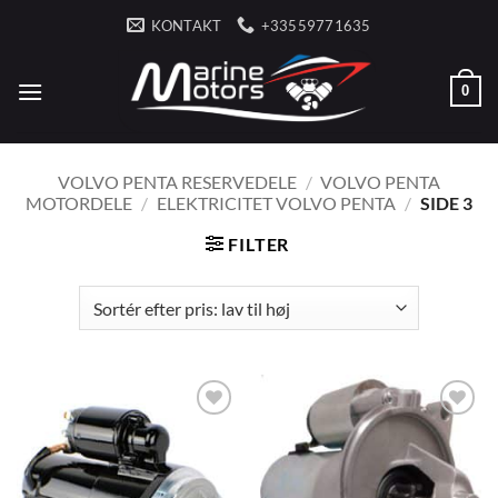
Fortsæt
KONTAKT
+33559771635
til
indhold
0
VOLVO PENTA RESERVEDELE
/
VOLVO PENTA
MOTORDELE
/
ELEKTRICITET VOLVO PENTA
/
SIDE 3
FILTER
AJOUTER
AJOUTER
À LA
À LA
LISTE
LISTE
D’ENVIES
D’ENVIES