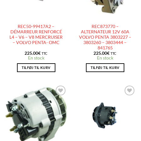
REC50-99417A2 –
REC873770 –
DÉMARREUR RENFORCÉ
ALTERNATEUR 12V 60A
L4 – V6 – V8 MERCRUISER
VOLVO PENTA 3803227 –
– VOLVO PENTA- OMC
3803260 – 3803444 –
841765
225.00
€
225.00
€
TTC
TTC
En stock
En stock
TILFØJ TIL KURV
TILFØJ TIL KURV
AJOUTER
AJOUTER
À LA
À LA
LISTE
LISTE
D’ENVIES
D’ENVIES