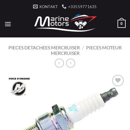
Fortsæt
KONTAKT
+33559771635
til
indhold
0
PIECES DETACHEES MERCRUISER
/
PIECES MOTEUR
MERCRUISER
AJOUTER
À LA
LISTE
D’ENVIES