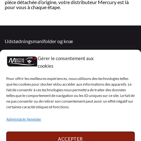
pièce détachée d’origine, votre distributeur Mercury est là
pour vous à chaque étape.
Udstødningsmanifolder og knæ
Renoverede motorer
Gérer le consentement aux
Mercruiser
cookies
VOLVO PENTA / OMC
Pour offrir les meilleures expériences, nous utilisons des technologies telles
que les cookies pour stocker et/ou accéder aux informations des appareils. Le
fait de consentir à ces technologies nous permettra de traiter des données
telles que le comportement de navigation ou les ID uniques sur ce site. Le fait de
My Account
ne pas consentir ou de retirer son consentement peut avoir un effet négatif sur
certaines caractéristiques et fonctions.
Administrér tjenester
Visa
PayPal
MasterCard
Sepa
Visa
2
ACCEPTER