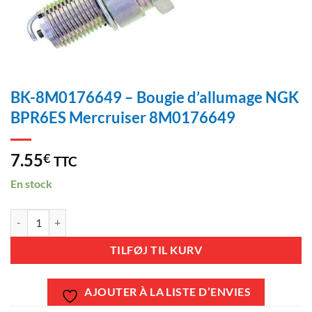
BK-8M0176649 – Bougie d’allumage NGK
BPR6ES Mercruiser 8M0176649
7.55
€
TTC
En stock
BK-8M0176649 - Bougie d'allumage NGK BPR6ES Mercruiser 8M017
TILFØJ TIL KURV
AJOUTER À LA LISTE D’ENVIES