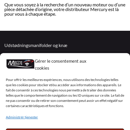
Que vous soyez à la recherche d’un nouveau moteur ou d’une
pièce détachée d’origine, votre distributeur Mercury est là
pour vous à chaque étape.
Udstødningsmanifolder og knæ
Renoverede motorer
Gérer le consentement aux
Mercruiser
cookies
VOLVO PENTA / OMC
Pour offrir les meilleures expériences, nous utilisons des technologies telles
que les cookies pour stocker et/ou accéder aux informations des appareils. Le
fait de consentir à ces technologies nous permettra de traiter des données
telles que le comportement de navigation ou les ID uniques sur ce site. Le fait de
My Account
ne pas consentir ou de retirer son consentement peut avoir un effet négatif sur
certaines caractéristiques et fonctions.
Administrér tjenester
Visa
PayPal
MasterCard
Sepa
Visa