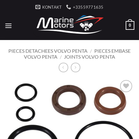
Fortsæt
KONTAKT
+33559771635
til
indhold
0
PIECES DETACHEES VOLVO PENTA
/
PIECES EMBASE
VOLVO PENTA
/
JOINTS VOLVO PENTA
AJOUTER
À LA
LISTE
D’ENVIES