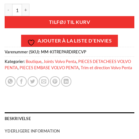
KIT JOINTS VERIN DIRECTION VOLVO PENTA SX-A , SX-M , DPS. ant
TILFØJ TIL KURV
AJOUTER À LA LISTE D’ENVIES
Varenummer (SKU):
MM-KITREPARDIRECVP
Kategorier:
Boutique
,
Joints Volvo Penta
,
PIECES DETACHEES VOLVO
PENTA
,
PIECES EMBASE VOLVO PENTA
,
Trim et direction Volvo Penta
BESKRIVELSE
YDERLIGERE INFORMATION