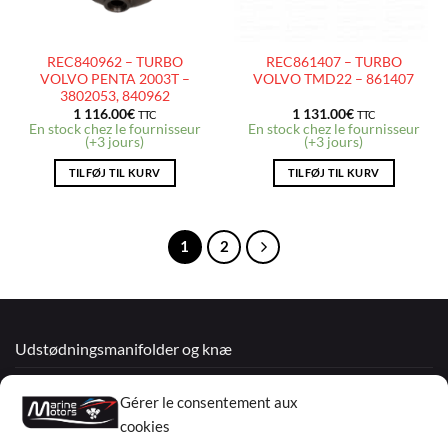
REC840962 – TURBO
REC861407 – TURBO
VOLVO PENTA 2003T –
VOLVO TMD22 – 861407
3802053, 840962
1 116.00
€
1 131.00
€
TTC
TTC
En stock chez le fournisseur
En stock chez le fournisseur
(+3 jours)
(+3 jours)
TILFØJ TIL KURV
TILFØJ TIL KURV
1
2
Udstødningsmanifolder og knæ
Renoverede motorer
Gérer le consentement aux
Mercruiser
cookies