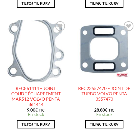
TILFØJ TIL KURV
TILFØJ TIL KURV
AJOUTER
AJOUTER
À LA
À LA
LISTE
LISTE
D’ENVIES
D’ENVIES
REC861414 – JOINT
REC23557470 – JOINT DE
COUDE ÉCHAPPEMENT
TURBO VOLVO PENTA
MAR512 VOLVO PENTA
3557470
861414
9.00
€
28.80
€
TTC
TTC
En stock
En stock
TILFØJ TIL KURV
TILFØJ TIL KURV