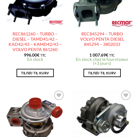
REC861260 – TURBO –
REC845294 – TURBO
DIESEL – TAMD41/42 –
VOLVO PENTA DIESEL
KAD42/43 – KAMD42/43 –
845294 – 3802033
VOLVO PENTA 861260
996.00
€
1 007.69
€
TTC
TTC
En stock
En stock chez le fournisseur
(+3 jours)
TILFØJ TIL KURV
TILFØJ TIL KURV
AJOUTER
AJOUTER
À LA
À LA
LISTE
LISTE
D’ENVIES
D’ENVIES