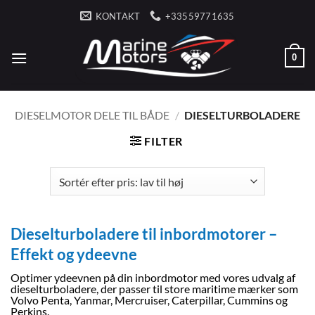
Fortsæt
KONTAKT
+33559771635
til
indhold
0
DIESELMOTOR DELE TIL BÅDE
/
DIESELTURBOLADERE
FILTER
Dieselturboladere til inbordmotorer –
Effekt og ydeevne
Optimer ydeevnen på din inbordmotor med vores udvalg af
dieselturboladere, der passer til store maritime mærker som
Volvo Penta, Yanmar, Mercruiser, Caterpillar, Cummins og
Perkins.