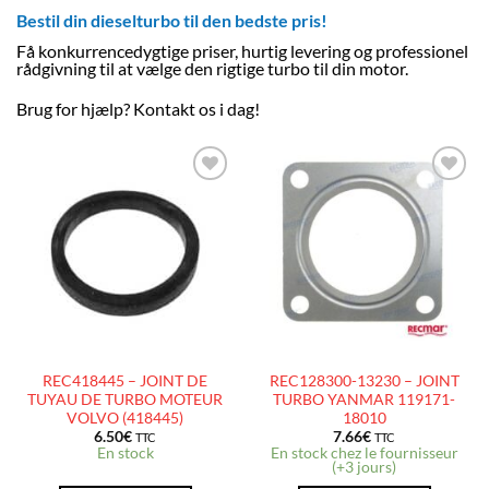
Bestil din dieselturbo til den bedste pris!
Få konkurrencedygtige priser, hurtig levering og professionel
rådgivning til at vælge den rigtige turbo til din motor.
Brug for hjælp? Kontakt os i dag!
AJOUTER
AJOUTER
À LA
À LA
LISTE
LISTE
D’ENVIES
D’ENVIES
REC418445 – JOINT DE
REC128300-13230 – JOINT
TUYAU DE TURBO MOTEUR
TURBO YANMAR 119171-
VOLVO (418445)
18010
6.50
€
7.66
€
TTC
TTC
En stock
En stock chez le fournisseur
(+3 jours)