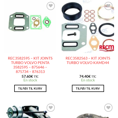
AJOUTER
AJOUTER
À LA
À LA
LISTE
LISTE
D’ENVIES
D’ENVIES
REC3582595 – KIT JOINTS
REC3582563 – KIT JOINTS
TURBO VOLVO PENTA
TURBO VOLVO KAMD44
3582595 – 875646 –
875734 – 876313
57.60
€
74.40
€
TTC
TTC
En stock
En stock
TILFØJ TIL KURV
TILFØJ TIL KURV
AJOUTER
AJOUTER