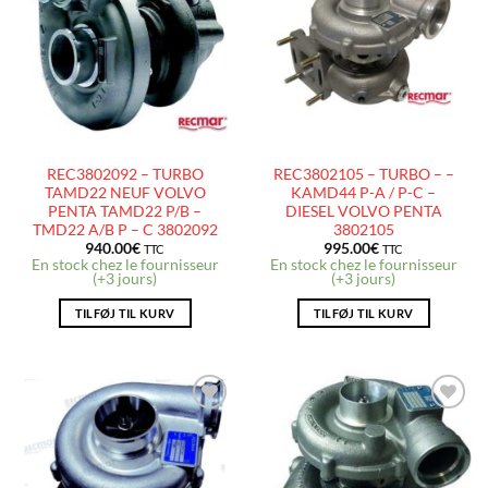
À LA
À LA
LISTE
LISTE
D’ENVIES
D’ENVIES
REC3802092 – TURBO
REC3802105 – TURBO – –
TAMD22 NEUF VOLVO
KAMD44 P-A / P-C –
PENTA TAMD22 P/B –
DIESEL VOLVO PENTA
TMD22 A/B P – C 3802092
3802105
940.00
€
995.00
€
TTC
TTC
En stock chez le fournisseur
En stock chez le fournisseur
(+3 jours)
(+3 jours)
TILFØJ TIL KURV
TILFØJ TIL KURV
AJOUTER
AJOUTER
À LA
À LA
LISTE
LISTE
D’ENVIES
D’ENVIES