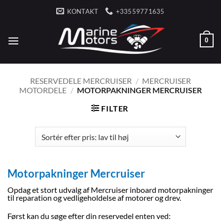
Fortsæt
KONTAKT
+33559771635
til
indhold
0
RESERVEDELE MERCRUISER
/
MERCRUISER
MOTORDELE
/
MOTORPAKNINGER MERCRUISER
FILTER
Motorpakninger Mercruiser
Opdag et stort udvalg af Mercruiser inboard motorpakninger
til reparation og vedligeholdelse af motorer og drev.
Først kan du søge efter din reservedel enten ved: