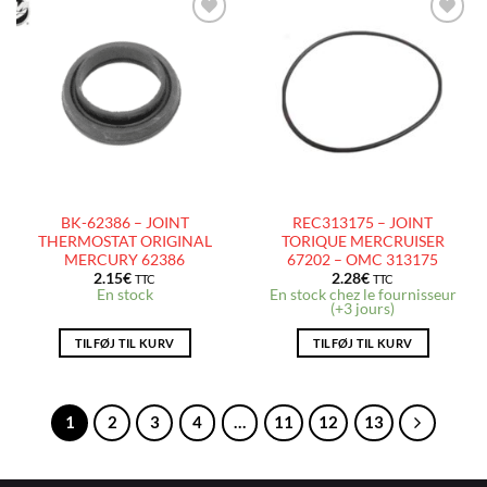
AJOUTER
AJOUTER
À LA
À LA
LISTE
LISTE
D’ENVIES
D’ENVIES
BK-62386 – JOINT
REC313175 – JOINT
THERMOSTAT ORIGINAL
TORIQUE MERCRUISER
MERCURY 62386
67202 – OMC 313175
2.15
€
2.28
€
TTC
TTC
En stock
En stock chez le fournisseur
(+3 jours)
TILFØJ TIL KURV
TILFØJ TIL KURV
1
2
3
4
…
11
12
13