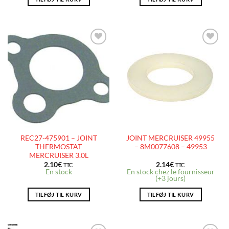
AJOUTER
AJOUTER
À LA
À LA
LISTE
LISTE
D’ENVIES
D’ENVIES
REC27-475901 – JOINT
JOINT MERCRUISER 49955
THERMOSTAT
– 8M0077608 – 49953
MERCRUISER 3.0L
2.10
€
2.14
€
TTC
TTC
En stock
En stock chez le fournisseur
(+3 jours)
TILFØJ TIL KURV
TILFØJ TIL KURV