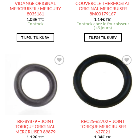
VIDANGE ORIGINAL
COUVERCLE THERMOSTAT
MERCRUISER / MERCURY
ORIGINAL MERCRUISER
8035161
8M00179167
1.08
€
1.14
€
TTC
TTC
En stock
En stock chez le fournisseur
(+3 jours)
TILFØJ TIL KURV
TILFØJ TIL KURV
AJOUTER
AJOUTER
À LA
À LA
LISTE
LISTE
D’ENVIES
D’ENVIES
BK-89879 – JOINT
REC25-62702 – JOINT
TORIQUE ORIGINAL
TORIQUE MERCRUISER
MERCRUISER 89879
627021
1.19
€
1.34
€
TTC
TTC