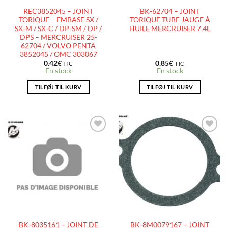
REC3852045 – JOINT
BK-62704 – JOINT
TORIQUE – EMBASE SX /
TORIQUE TUBE JAUGE À
SX-M / SX-C / DP-SM / DP /
HUILE MERCRUISER 7.4L
DPS – MERCRUISER 25-
62704 / VOLVO PENTA
3852045 / OMC 303067
0.42
€
0.85
€
TTC
TTC
En stock
En stock
TILFØJ TIL KURV
TILFØJ TIL KURV
AJOUTER
AJOUTER
À LA
À LA
LISTE
LISTE
D’ENVIES
D’ENVIES
BK-8035161 – JOINT DE
BK-8M0079167 – JOINT