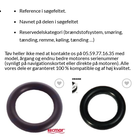
Reference i søgefeltet.
Navnet på delen i søgefeltet
Reservedelskategori (brændstofsystem, smøring,
tænding, remme, køling, tænding …)
Tøv heller ikke med at kontakte os på 05.59.77.16.35 med
model, årgang og endnu bedre motorens serienummer
(synligt på navigationskortet eller direkte på motoren). Alle
vores dele
er garanteret 100 % kompatible og af høj kvalitet.
AJOUTER
AJOUTER
À LA
À LA
LISTE
LISTE
D’ENVIES
D’ENVIES