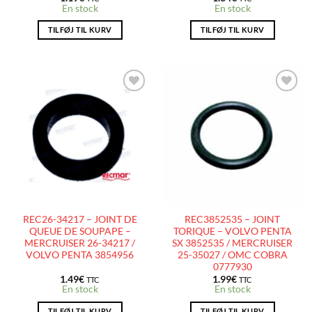
En stock
En stock
TILFØJ TIL KURV
TILFØJ TIL KURV
AJOUTER
AJOUTER
À LA
À LA
LISTE
LISTE
D’ENVIES
D’ENVIES
REC26-34217 – JOINT DE
REC3852535 – JOINT
QUEUE DE SOUPAPE –
TORIQUE – VOLVO PENTA
MERCRUISER 26-34217 /
SX 3852535 / MERCRUISER
VOLVO PENTA 3854956
25-35027 / OMC COBRA
0777930
1.49
€
1.99
€
TTC
TTC
En stock
En stock
TILFØJ TIL KURV
TILFØJ TIL KURV