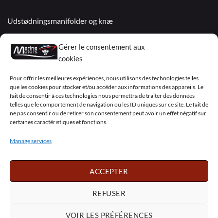
Udstødningsmanifolder og knæ
Renoverede motorer
Gérer le consentement aux
Mercruiser
cookies
VOLVO PENTA / OMC
Pour offrir les meilleures expériences, nous utilisons des technologies telles
que les cookies pour stocker et/ou accéder aux informations des appareils. Le
fait de consentir à ces technologies nous permettra de traiter des données
telles que le comportement de navigation ou les ID uniques sur ce site. Le fait de
My Account
ne pas consentir ou de retirer son consentement peut avoir un effet négatif sur
certaines caractéristiques et fonctions.
Manage services
Visa
PayPal
MasterCard
Sepa
Visa
2
ACCEPTER
Copyright 2026 ©
Marine Motors
REFUSER
Français
English
Deutsch
Dansk
VOIR LES PRÉFÉRENCES
Español
Italiano
Português
Polski