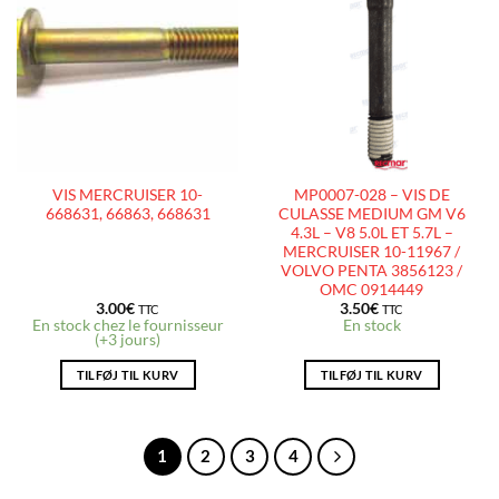
AJOUTER
AJOUTER
À LA
À LA
LISTE
LISTE
D’ENVIES
D’ENVIES
VIS MERCRUISER 10-
MP0007-028 – VIS DE
668631, 66863, 668631
CULASSE MEDIUM GM V6
4.3L – V8 5.0L ET 5.7L –
MERCRUISER 10-11967 /
VOLVO PENTA 3856123 /
OMC 0914449
3.00
€
3.50
€
TTC
TTC
En stock chez le fournisseur
En stock
(+3 jours)
TILFØJ TIL KURV
TILFØJ TIL KURV
1
2
3
4