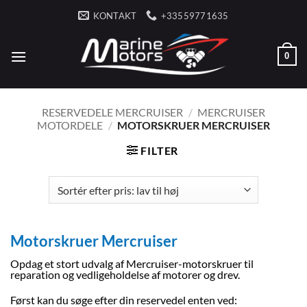
Fortsæt
KONTAKT
+33559771635
til
indhold
0
RESERVEDELE MERCRUISER
/
MERCRUISER
MOTORDELE
/
MOTORSKRUER MERCRUISER
FILTER
Motorskruer Mercruiser
Opdag et stort udvalg af Mercruiser-motorskruer til
reparation og vedligeholdelse af motorer og drev.
Først kan du søge efter din reservedel enten ved: