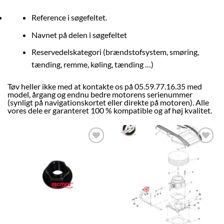
Reference i søgefeltet.
Navnet på delen i søgefeltet
Reservedelskategori (brændstofsystem, smøring,
tænding, remme, køling, tænding …)
Tøv heller ikke med at kontakte os på 05.59.77.16.35 med
model, årgang og endnu bedre motorens serienummer
(synligt på navigationskortet eller direkte på motoren). Alle
vores dele
er garanteret 100 % kompatible og af høj kvalitet.
AJOUTER
AJOUTER
À LA
À LA
LISTE
LISTE
D’ENVIES
D’ENVIES