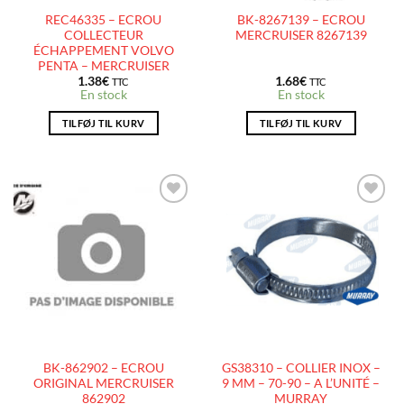
REC46335 – ECROU
BK-8267139 – ECROU
COLLECTEUR
MERCRUISER 8267139
ÉCHAPPEMENT VOLVO
PENTA – MERCRUISER
1.38
€
1.68
€
TTC
TTC
En stock
En stock
TILFØJ TIL KURV
TILFØJ TIL KURV
AJOUTER
AJOUTER
À LA
À LA
LISTE
LISTE
D’ENVIES
D’ENVIES
BK-862902 – ECROU
GS38310 – COLLIER INOX –
ORIGINAL MERCRUISER
9 MM – 70-90 – A L’UNITÉ –
862902
MURRAY