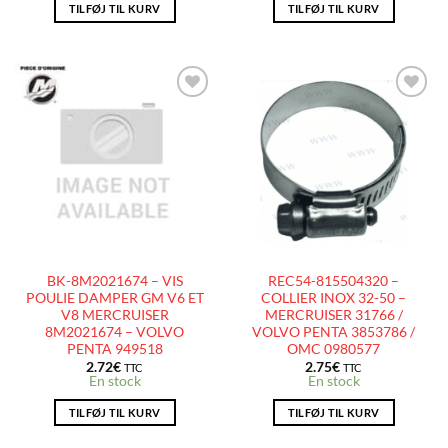
TILFØJ TIL KURV
TILFØJ TIL KURV
AJOUTER
AJOUTER
À LA
À LA
LISTE
LISTE
D’ENVIES
D’ENVIES
BK-8M2021674 – VIS
REC54-815504320 –
POULIE DAMPER GM V6 ET
COLLIER INOX 32-50 –
V8 MERCRUISER
MERCRUISER 31766 /
8M2021674 – VOLVO
VOLVO PENTA 3853786 /
PENTA 949518
OMC 0980577
2.72
€
2.75
€
TTC
TTC
En stock
En stock
TILFØJ TIL KURV
TILFØJ TIL KURV