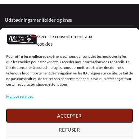
Udstødningsmanifolder og knæ
Renoverede motorer
Gérer le consentement aux
Mercruiser
cookies
VOLVO PENTA / OMC
Pour offrir les meilleures expériences, nous utilisons des technologies telles
que les cookies pour stocker et/ou accéder aux informations des appareils. Le
fait de consentir à ces technologies nous permettra de traiter des données
telles que le comportement de navigation ou les ID uniques sur ce site. Le fait de
My Account
ne pas consentir ou de retirer son consentement peut avoir un effet négatif sur
certaines caractéristiques et fonctions.
Manage services
Visa
PayPal
MasterCard
Sepa
Visa
2
ACCEPTER
Copyright 2026 ©
Marine Motors
REFUSER
Français
English
Deutsch
Dansk