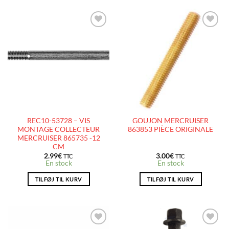
AJOUTER
AJOUTER
À LA
À LA
LISTE
LISTE
D’ENVIES
D’ENVIES
REC10-53728 – VIS
GOUJON MERCRUISER
MONTAGE COLLECTEUR
863853 PIÈCE ORIGINALE
MERCRUISER 865735 -12
CM
2.99
€
3.00
€
TTC
TTC
En stock
En stock
TILFØJ TIL KURV
TILFØJ TIL KURV