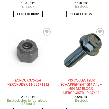
1.84
€
2.10
€
TTC
TTC
En stock
En stock
TILFØJ TIL KURV
TILFØJ TIL KURV
AJOUTER
AJOUTER
À LA
À LA
LISTE
LISTE
D’ENVIES
D’ENVIES
ECROU (.375-16)
VIS COLLECTEUR
MERCRUISER 11-82671112
ÉCHAPPEMENT GM 7.4L –
454 BIG BLOCK
MERCRUISER 10-37612
2.54
€
2.64
€
TTC
TTC
En stock chez le fournisseur
En stock
(+3 jours)