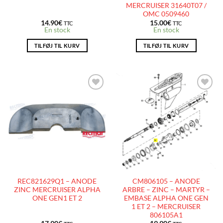
MERCRUISER 31640T07 /
OMC 0509460
14.90
€
15.00
€
TTC
TTC
En stock
En stock
TILFØJ TIL KURV
TILFØJ TIL KURV
AJOUTER
AJOUTER
À LA
À LA
LISTE
LISTE
D’ENVIES
D’ENVIES
REC821629Q1 – ANODE
CM806105 – ANODE
ZINC MERCRUISER ALPHA
ARBRE – ZINC – MARTYR –
ONE GEN1 ET 2
EMBASE ALPHA ONE GEN
1 ET 2 – MERCRUISER
806105A1