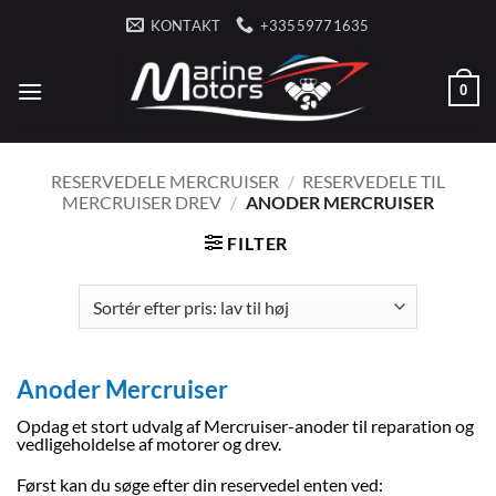
Fortsæt
KONTAKT
+33559771635
til
indhold
0
RESERVEDELE MERCRUISER
/
RESERVEDELE TIL
MERCRUISER DREV
/
ANODER MERCRUISER
FILTER
Anoder Mercruiser
Opdag et stort udvalg af Mercruiser-anoder til reparation og
vedligeholdelse af motorer og drev.
Først kan du søge efter din reservedel enten ved: