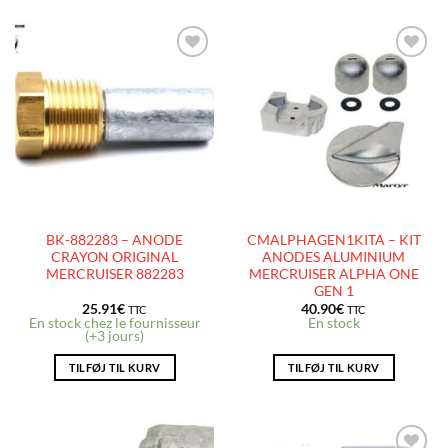
AJOUTER
AJOUTER
À LA
À LA
LISTE
LISTE
D’ENVIES
D’ENVIES
BK-882283 – ANODE
CMALPHAGEN1KITA – KIT
CRAYON ORIGINAL
ANODES ALUMINIUM
MERCRUISER 882283
MERCRUISER ALPHA ONE
GEN 1
25.91
€
40.90
€
TTC
TTC
En stock chez le fournisseur
En stock
(+3 jours)
TILFØJ TIL KURV
TILFØJ TIL KURV