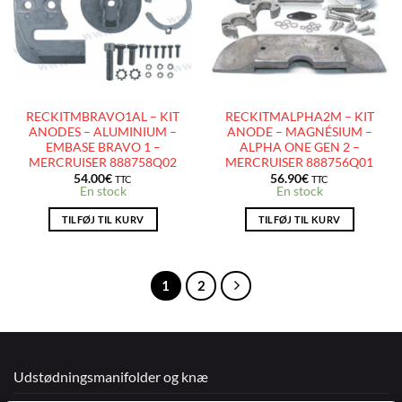
D’ENVIES
D’ENVIES
RECKITMBRAVO1AL – KIT
RECKITMALPHA2M – KIT
ANODES – ALUMINIUM –
ANODE – MAGNÉSIUM –
EMBASE BRAVO 1 –
ALPHA ONE GEN 2 –
MERCRUISER 888758Q02
MERCRUISER 888756Q01
54.00
€
56.90
€
TTC
TTC
En stock
En stock
TILFØJ TIL KURV
TILFØJ TIL KURV
1
2
Udstødningsmanifolder og knæ