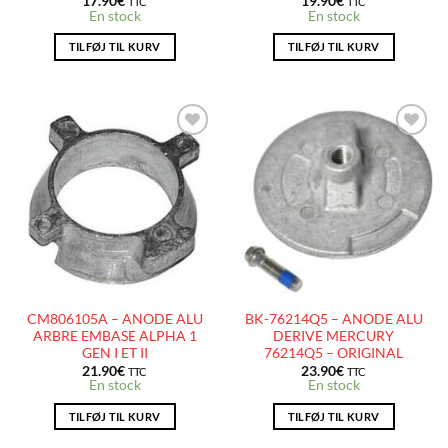
17.90
€
19.90
€
TTC
TTC
En stock
En stock
TILFØJ TIL KURV
TILFØJ TIL KURV
AJOUTER
AJOUTER
À LA
À LA
LISTE
LISTE
D’ENVIES
D’ENVIES
CM806105A – ANODE ALU
BK-76214Q5 – ANODE ALU
ARBRE EMBASE ALPHA 1
DERIVE MERCURY
GEN I ET II
76214Q5 – ORIGINAL
21.90
€
23.90
€
TTC
TTC
En stock
En stock
TILFØJ TIL KURV
TILFØJ TIL KURV