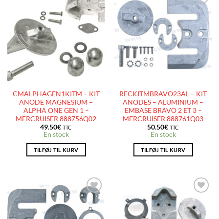
AJOUTER
AJOUTER
À LA
À LA
LISTE
LISTE
D’ENVIES
D’ENVIES
CMALPHAGEN1KITM – KIT
RECKITMBRAVO23AL – KIT
ANODE MAGNESIUM –
ANODES – ALUMINIUM –
ALPHA ONE GEN 1 –
EMBASE BRAVO 2 ET 3 –
MERCRUISER 888756Q02
MERCRUISER 888761Q03
49.50
€
50.50
€
TTC
TTC
En stock
En stock
TILFØJ TIL KURV
TILFØJ TIL KURV
AJOUTER
AJOUTER
À LA
À LA
LISTE
LISTE