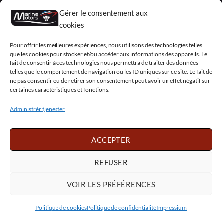
Renoverede motorer
Gérer le consentement aux
Mercruiser
cookies
VOLVO PENTA / OMC
Pour offrir les meilleures expériences, nous utilisons des technologies telles
que les cookies pour stocker et/ou accéder aux informations des appareils. Le
fait de consentir à ces technologies nous permettra de traiter des données
telles que le comportement de navigation ou les ID uniques sur ce site. Le fait de
My Account
ne pas consentir ou de retirer son consentement peut avoir un effet négatif sur
certaines caractéristiques et fonctions.
Administrér tjenester
Visa
PayPal
MasterCard
Sepa
Visa
2
ACCEPTER
Copyright 2026 ©
Marine Motors
REFUSER
Français
English
Deutsch
Dansk
Español
Italiano
Português
Polski
VOIR LES PRÉFÉRENCES
Nederlands
Svenska
Politique de cookies
Politique de confidentialité
Impressium