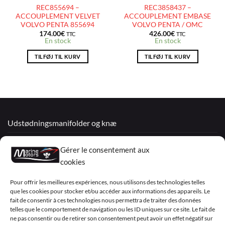
REC855694 –
REC3858437 –
ACCOUPLEMENT VELVET
ACCOUPLEMENT EMBASE
VOLVO PENTA 855694
VOLVO PENTA / OMC
174.00
€
426.00
€
TTC
TTC
En stock
En stock
TILFØJ TIL KURV
TILFØJ TIL KURV
Udstødningsmanifolder og knæ
Renoverede motorer
Gérer le consentement aux
Mercruiser
cookies
VOLVO PENTA / OMC
Pour offrir les meilleures expériences, nous utilisons des technologies telles
que les cookies pour stocker et/ou accéder aux informations des appareils. Le
fait de consentir à ces technologies nous permettra de traiter des données
telles que le comportement de navigation ou les ID uniques sur ce site. Le fait de
My Account
ne pas consentir ou de retirer son consentement peut avoir un effet négatif sur