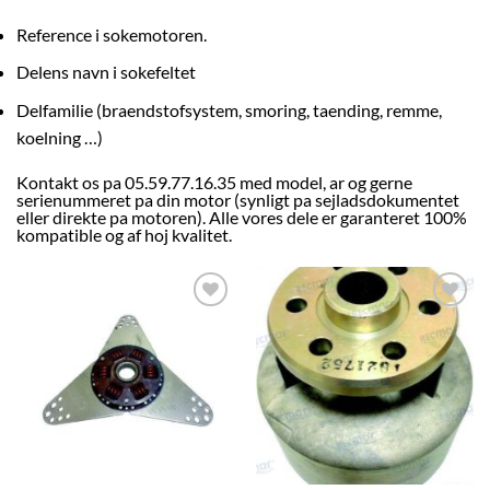
Reference i sokemotoren.
Delens navn i sokefeltet
Delfamilie (braendstofsystem, smoring, taending, remme,
koelning …)
Kontakt os pa 05.59.77.16.35 med model, ar og gerne
serienummeret pa din motor (synligt pa sejladsdokumentet
eller direkte pa motoren). Alle vores dele er garanteret 100%
kompatible og af hoj kvalitet.
AJOUTER
AJOUTER
À LA
À LA
LISTE
LISTE
D’ENVIES
D’ENVIES