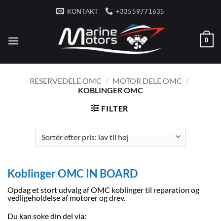
Fortsæt
KONTAKT
+33559771635
til
indhold
0
RESERVEDELE OMC
/
MOTOR DELE OMC
/
KOBLINGER OMC
FILTER
Koblinger OMC IN BOARD
Opdag et stort udvalg af OMC koblinger til reparation og
vedligeholdelse af motorer og drev.
Du kan soke din del via: