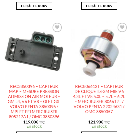
TILFØJ TIL KURV
TILFØJ TIL KURV
AJOUTER
AJOUTER
À LA
À LA
LISTE
LISTE
D’ENVIES
D’ENVIES
REC3850396 – CAPTEUR
REC806612T – CAPTEUR
MAP – MESURE PRESSION
DE CLIQUETIS GM MIE V6
ADMISSION AIR MOTEUR –
4.3L ET V8 5.0L – 5.7L – 6.2L
GM L4, V6 ET V8 – GI ET GXI
– MERCRUISER 806612T /
VOLVO PENTA 3850396 /
VOLVO PENTA 22024631 /
MPI ET EFI MERCRUISER
OMC 3850357
805217A1 / OMC 3850396
119.00
€
121.90
€
TTC
TTC
En stock
En stock