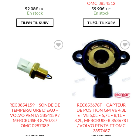
OMC 3854512
52.08
€
59.90
€
TTC
TTC
En stock
En stock
TILFØJ TIL KURV
TILFØJ TIL KURV
AJOUTER
AJOUTER
À LA
À LA
LISTE
LISTE
D’ENVIES
D’ENVIES
REC3854159 – SONDE DE
REC853678T – CAPTEUR
TEMPÉRATURE D’EAU –
DE POSITION GM V6 4,3L
VOLVO PENTA 3854159 /
ET V8 5,0L – 5,7L – 8,1L –
MERCRUISER 879073 /
8,2L, MERCRUISER 853678T
OMC 0987389
/ VOLVO PENTA ET OMC
3857487