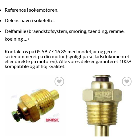
Reference i sokemotoren.
Delens navn i sokefeltet
Delfamilie (braendstofsystem, smoring, taending, remme,
koelning …)
Kontakt os pa 05.59.77.16.35 med model, ar og gerne
serienummeret pa din motor (synligt pa sejladsdokumentet
eller direkte pa motoren). Alle vores dele er garanteret 100%
kompatible og af hoj kvalitet.
AJOUTER
AJOUTER
À LA
À LA
LISTE
LISTE
D’ENVIES
D’ENVIES