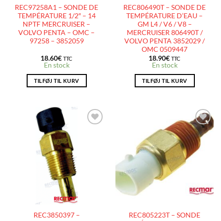
REC97258A1 – SONDE DE
REC806490T – SONDE DE
TEMPÉRATURE 1/2″ – 14
TEMPÉRATURE D’EAU –
NPTF MERCRUISER –
GM L4 / V6 / V8 –
VOLVO PENTA – OMC –
MERCRUISER 806490T /
97258 – 3852059
VOLVO PENTA 3852029 /
OMC 0509447
18.60
€
18.90
€
TTC
TTC
En stock
En stock
TILFØJ TIL KURV
TILFØJ TIL KURV
AJOUTER
AJOUTER
À LA
À LA
LISTE
LISTE
D’ENVIES
D’ENVIES
REC3850397 –
REC805223T – SONDE