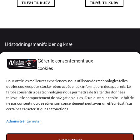
TILFØJ TIL KURV
TILFØJ TIL KURV
Udstødningsmanifolder og knæ
Renoverede motorer
Gérer le consentement aux
Mercruiser
cookies
VOLVO PENTA / OMC
Pour offrir les meilleures expériences, nous utilisons des technologies telles
que les cookies pour stocker et/ou accéder aux informations des appareils. Le
fait de consentir à ces technologies nous permettra de traiter des données
telles que le comportement de navigation ou les ID uniques sur ce site. Le fait de
My Account
ne pas consentir ou de retirer son consentement peut avoir un effet négatif sur
certaines caractéristiques et fonctions.
Administrér tjenester
Visa
PayPal
MasterCard
Sepa
Visa
2