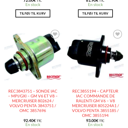
72.00
€
81.90
€
TTC
TTC
En stock
En stock
TILFØJ TIL KURV
TILFØJ TIL KURV
AJOUTER
AJOUTER
À LA
À LA
LISTE
LISTE
D’ENVIES
D’ENVIES
REC3843751 – SONDE IAC
REC3855194 – CAPTEUR
– MPI/GXI – GM V6 ET V8 –
IAC COMMANDE DE
MERCRUISER 802624 /
RALENTI GM V6 – V8
VOLVO PENTA 3843751 /
MERCRUISER 805224A1 /
OMC 3857696
VOLVO PENTA 3855185 /
OMC 3855194
92.40
€
93.00
€
TTC
TTC
En stock
En stock