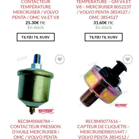
CONTACTEUR
TEMPÉRATURE – GM V6 ET
TEMPÉRATURE
V8 – MERCRUISER 805223T
MERCRUISER / VOLVO
/ VOLVO PENTA 3854527 /
PENTA / OMC V6 ET V8
OMC 3854527
25.30
€
31.60
€
TTC
TTC
En stock
En stock
TILFØJ TIL KURV
TILFØJ TIL KURV
AJOUTER
AJOUTER
À LA
À LA
LISTE
LISTE
D’ENVIES
D’ENVIES
REC8M0068784 –
REC8M0077616 –
CONTACTEUR PRESSION
CAPTEUR DE CLIQUETIS –
D’HUILE MERCRUISER /
MERCRUISER805544T /
OMC / VOLVO PENTA
VOLVO PENTA 3854512 /