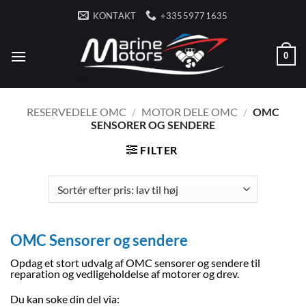
Fortsæt
KONTAKT
+33559771635
til
indhold
0
RESERVEDELE OMC
/
MOTOR DELE OMC
/
OMC
SENSORER OG SENDERE
FILTER
OMC Sensorer og sendere
Opdag et stort udvalg af OMC sensorer og sendere til
reparation og vedligeholdelse af motorer og drev.
Du kan soke din del via: