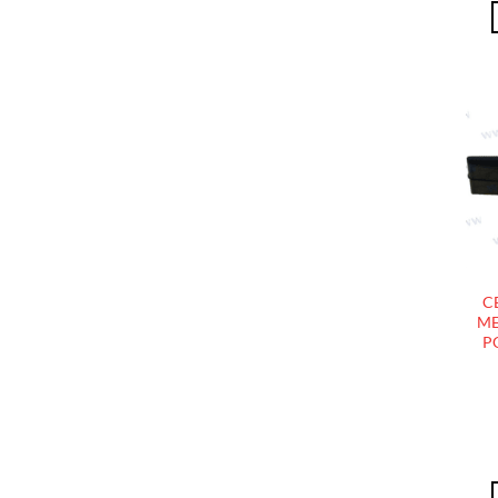
C
ME
P