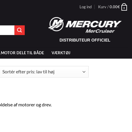
Log ind
Kurv /
0.00
€
0
DISTRIBUTEUR OFFICIEL
LMOTOR DELE TIL BÅDE
VÆRKTØJ
teret
er
:
delse af motorer og drev.