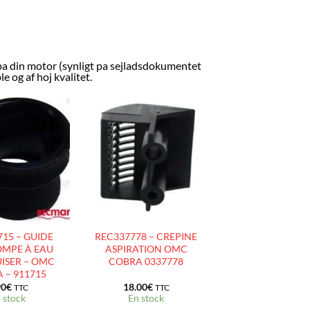
a din motor (synligt pa sejladsdokumentet
 og af hoj kvalitet.
AJOUTER
AJOUTER
À LA
À LA
LISTE
LISTE
D’ENVIES
D’ENVIES
15 – GUIDE
REC337778 – CREPINE
OMPE À EAU
ASPIRATION OMC
ISER – OMC
COBRA 0337778
 – 911715
90
€
18.00
€
TTC
TTC
 stock
En stock