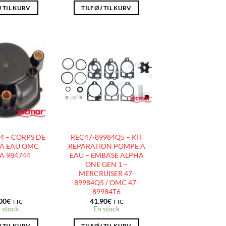
J TIL KURV
TILFØJ TIL KURV
AJOUTER
AJOUTER
À LA
À LA
LISTE
LISTE
D’ENVIES
D’ENVIES
4 – CORPS DE
REC47-89984Q5 – KIT
À EAU OMC
RÉPARATION POMPE À
A 984744
EAU – EMBASE ALPHA
ONE GEN 1 –
MERCRUISER 47-
89984Q5 / OMC 47-
89984T6
00
€
41.90
€
TTC
TTC
 stock
En stock
J TIL KURV
TILFØJ TIL KURV