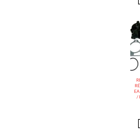
R
RÉ
EA
/