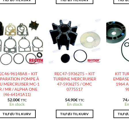
AJOUTER
AJOUTER
À LA
À LA
LISTE
LISTE
D’ENVIES
D’ENVIES
EC46-96148A8 – KIT
REC47-59362T5 – KIT
KIT TU
PARATION POMPE À
TURBINE MERCRUISER
EMBASE 
U MERCRUISER MC-1
47-59362T5 / OMC
1964 A
 R / MR / ALPHA ONE
0775517
9
(46-64141A11)
52.00
€
54.90
€
74.
TTC
TTC
En stock
En stock
En
TILFØJ TIL KURV
TILFØJ TIL KURV
TILFØ