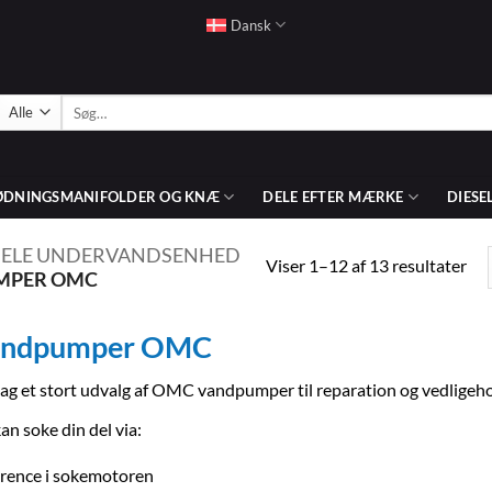
Dansk
Søg
efter:
ØDNINGSMANIFOLDER OG KNÆ
DELE EFTER MÆRKE
DIESE
DELE UNDERVANDSENHED
Sor
Viser 1–12 af 13 resultater
MPER OMC
eft
pris
lav
til
andpumper OMC
høj
g et stort udvalg af OMC vandpumper til reparation og vedligehol
an soke din del via:
rence i sokemotoren