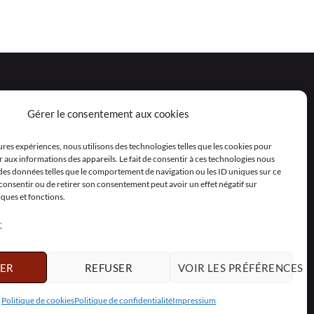
Gérer le consentement aux cookies
eures expériences, nous utilisons des technologies telles que les cookies pour
 aux informations des appareils. Le fait de consentir à ces technologies nous
 des données telles que le comportement de navigation ou les ID uniques sur ce
as consentir ou de retirer son consentement peut avoir un effet négatif sur
iques et fonctions.
r
ER
REFUSER
VOIR LES PRÉFÉRENCES
Polski
Nederlands
Svenska
Politique de cookies
Politique de confidentialité
Impressium