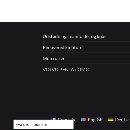
Udstødningsmanifolder og knæ
Renoverede motorer
Mercruiser
VOLVO PENTA / OMC
Français
English
Deutsc