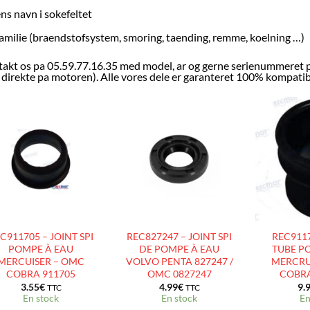
ns navn i sokefeltet
amilie (braendstofsystem, smoring, taending, remme, koelning …)
akt os pa 05.59.77.16.35 med model, ar og gerne serienummeret p
r direkte pa motoren). Alle vores dele er garanteret 100% kompatible
AJOUTER
AJOUTER
À LA
À LA
LISTE
LISTE
D’ENVIES
D’ENVIES
C911705 – JOINT SPI
REC827247 – JOINT SPI
REC9117
POMPE À EAU
DE POMPE À EAU
TUBE P
MERCUISER – OMC
VOLVO PENTA 827247 /
MERCRU
COBRA 911705
OMC 0827247
COBRA
3.55
€
4.99
€
9.
TTC
TTC
En stock
En stock
En