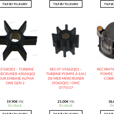
TILFØJ TIL KURV
TILFØJ TIL KURV
TILFØ
AJOUTER
AJOUTER
À LA
À LA
LISTE
LISTE
D’ENVIES
D’ENVIES
EF500301 – TURBINE
REC47-59362Q01 –
REC98474
RCRUISER 43026Q02
TURBINE POMPE À EAU
POMPE 
OUR EMBASE ALPHA
DE MER MERCRUISER
COBR
ONE GEN 2
59362Q01 / OMC
0775517
19.90
€
21.00
€
36.
TTC
TTC
En stock
En stock
En
TILFØJ TIL KURV
TILFØJ TIL KURV
TILFØ