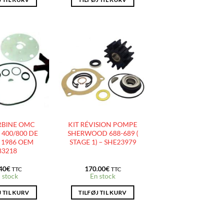
AJOUTER
AJOUTER
À LA
À LA
LISTE
LISTE
D’ENVIES
D’ENVIES
RBINE OMC
KIT RÉVISION POMPE
400/800 DE
SHERWOOD 688-689 (
 1986 OEM
STAGE 1) – SHE23979
83218
40
€
170.00
€
TTC
TTC
 stock
En stock
J TIL KURV
TILFØJ TIL KURV