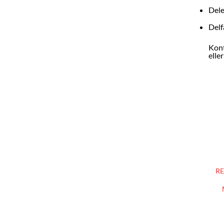
Dele
Delf
Kont
elle
RE