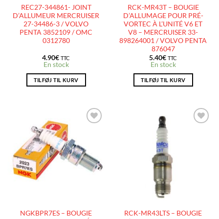
REC27-344861- JOINT
RCK-MR43T – BOUGIE
D’ALLUMEUR MERCRUISER
D’ALLUMAGE POUR PRÉ-
27-34486-3 / VOLVO
VORTEC À L’UNITÉ V6 ET
PENTA 3852109 / OMC
V8 – MERCRUISER 33-
0312780
898264001 / VOLVO PENTA
876047
4.90
€
5.40
€
TTC
TTC
En stock
En stock
TILFØJ TIL KURV
TILFØJ TIL KURV
AJOUTER
AJOUTER
À LA
À LA
LISTE
LISTE
D’ENVIES
D’ENVIES
NGKBPR7ES – BOUGIE
RCK-MR43LTS – BOUGIE