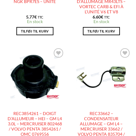
NGK BPR7ES – UNITÉ
D’ALLUMAGE MR43LTS –
VORTEC CARB & EFI À
L’UNITÉ V6 ET V8
5.77
€
6.60
€
TTC
TTC
En stock
En stock
TILFØJ TIL KURV
TILFØJ TIL KURV
AJOUTER
AJOUTER
À LA
À LA
LISTE
LISTE
D’ENVIES
D’ENVIES
REC3854261 – DOIGT
REC33662 –
D’ALLUMEUR – HEI – GM L4
CONDENSATEUR
3.0L – MERCRUISER 802468
ALLUMAGE – GM L4 –
/ VOLVO PENTA 3854261 /
MERCRUISER 33662 /
OMC 0769556
VOLVO PENTA 835704 /