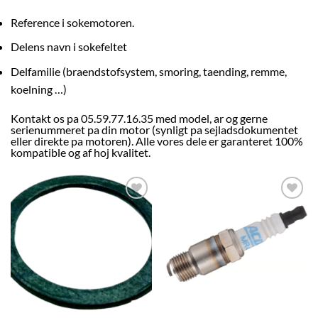
Reference i sokemotoren.
Delens navn i sokefeltet
Delfamilie (braendstofsystem, smoring, taending, remme,
koelning …)
Kontakt os pa 05.59.77.16.35 med model, ar og gerne
serienummeret pa din motor (synligt pa sejladsdokumentet
eller direkte pa motoren). Alle vores dele er garanteret 100%
kompatible og af hoj kvalitet.
AJOUTER
AJOUTER
À LA
À LA
LISTE
LISTE
D’ENVIES
D’ENVIES