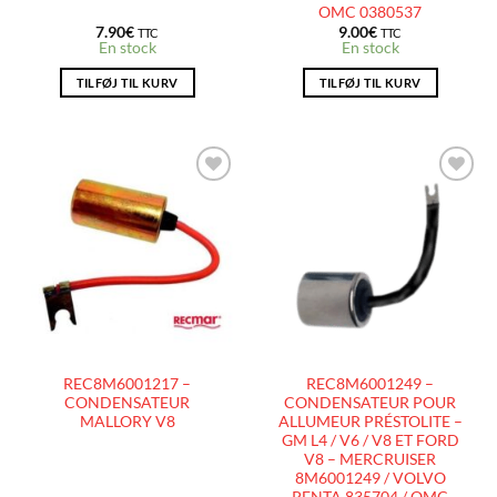
OMC 0380537
7.90
€
9.00
€
TTC
TTC
En stock
En stock
TILFØJ TIL KURV
TILFØJ TIL KURV
AJOUTER
AJOUTER
À LA
À LA
LISTE
LISTE
D’ENVIES
D’ENVIES
REC8M6001217 –
REC8M6001249 –
CONDENSATEUR
CONDENSATEUR POUR
MALLORY V8
ALLUMEUR PRÉSTOLITE –
GM L4 / V6 / V8 ET FORD
V8 – MERCRUISER
8M6001249 / VOLVO