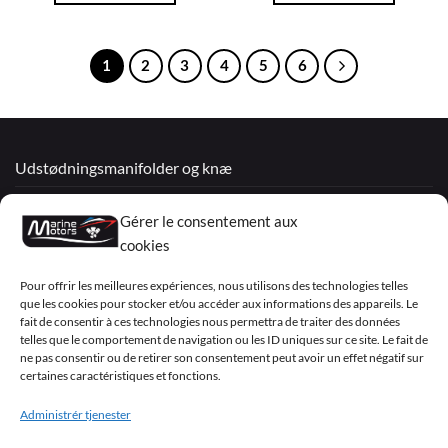
1
2
3
4
5
6
Udstødningsmanifolder og knæ
Renoverede motorer
Gérer le consentement aux
Mercruiser
cookies
VOLVO PENTA / OMC
Pour offrir les meilleures expériences, nous utilisons des technologies telles
que les cookies pour stocker et/ou accéder aux informations des appareils. Le
fait de consentir à ces technologies nous permettra de traiter des données
telles que le comportement de navigation ou les ID uniques sur ce site. Le fait de
My Account
ne pas consentir ou de retirer son consentement peut avoir un effet négatif sur
certaines caractéristiques et fonctions.
Administrér tjenester
Visa
PayPal
MasterCard
Sepa
Visa