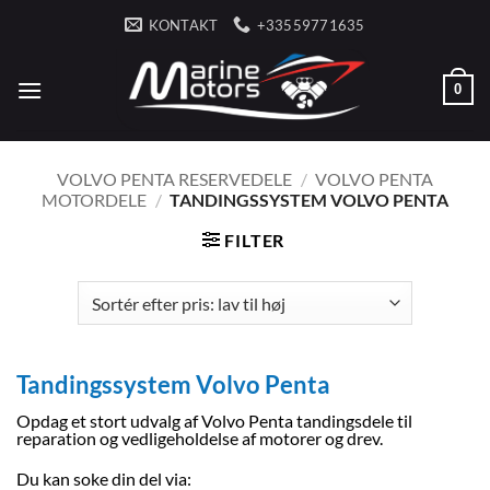
Fortsæt
KONTAKT
+33559771635
til
indhold
0
VOLVO PENTA RESERVEDELE
/
VOLVO PENTA
MOTORDELE
/
TANDINGSSYSTEM VOLVO PENTA
FILTER
Tandingssystem Volvo Penta
Opdag et stort udvalg af Volvo Penta tandingsdele til
reparation og vedligeholdelse af motorer og drev.
Du kan soke din del via: