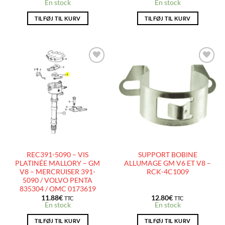
En stock
En stock
TILFØJ TIL KURV
TILFØJ TIL KURV
AJOUTER
AJOUTER
À LA
À LA
LISTE
LISTE
D’ENVIES
D’ENVIES
REC391-5090 – VIS
SUPPORT BOBINE
PLATINÉE MALLORY – GM
ALLUMAGE GM V6 ET V8 –
V8 – MERCRUISER 391-
RCK-4C1009
5090 / VOLVO PENTA
835304 / OMC 0173619
11.88
€
12.80
€
TTC
TTC
En stock
En stock
TILFØJ TIL KURV
TILFØJ TIL KURV